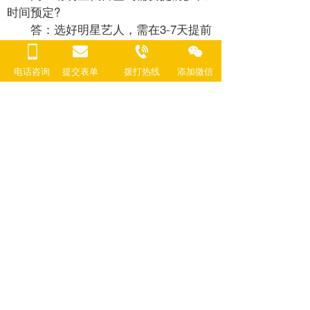
时间预定?
答：选好明星艺人，需在3-7天提前
约定明星的档期。
问：除了明星的代言费还有别的费
电话咨询
提交表单
拨打热线
添加微信  
用么?
答：除了代言费用还有签约仪式的
费用，酒店会议室现场布置费用。
问：明星代言费的付款方式?
答：签约时全部代言费用。
问：与明星合作，明星会不配合工
作吗?
答：大部分不会的，前期我们会跟
艺人沟通确认好工作，而且我毛司经常
与明星艺人接触合作，都会提前安排好
一切事务，以确保工作顺利完成。
代言费用说明：
出场费：因不同明星不一样，请通
过右上角联系我们电话沟通详谈。