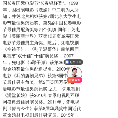
国长春国际电影节“长春银杯奖”。1999
年，因出演电影《洗澡》中二明为人所
知，并凭此片相继获第7届北京大学生电
影节最佳男演员奖、第5届中国长春电影
节最佳男配角奖等四个奖项;同年，凭电
影《美丽新世界》获第19届夏威夷国际
电影节最佳男主角奖。随后，凭电视剧
《空镜子》、《别了温哥华》获第四届
电视节“双十佳”“十佳”演员奖 。2007
年，凭电影《5颗子弹》获第26届中国电
冠军代言
影金鸡奖最佳男配角提名。2009年，凭
电影《我的唐朝兄弟》获第6届中美电影
节最佳男主角奖、第2届英国万像国际华
语电影节最佳男演员奖;之后，凭电视剧
《满堂爹娘》获2010年春季电视剧互联
网盛典最佳男演员奖。2011年，凭电视
剧《誓言今生》获第8届华鼎奖中国近代
革命题材电视剧最佳男演员。2015年，