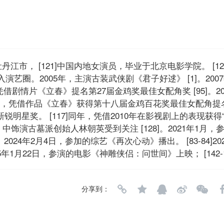
丹江市， [121]中国内地女演员，毕业于北京电影学院。 [12
演艺圈。2005年，主演古装武侠剧《君子好逑》 [1]。200
年，凭借剧情片《立春》提名第27届金鸡奖最佳女配角奖 [95]。200
，凭借作品《立春》获得第十八届金鸡百花奖最佳女配角提名奖 [
明星奖。 [117]同年，凭借2010年在影视剧上的表现获得
雕侠侣》中饰演古墓派创始人林朝英受到关注 [128]。2021年1月
024年2月4日，参加的综艺《再次心动》播出。 [83-84]20
5年1月22日，参演的电影《神雕侠侣：问世间》上映； [142-1
分享到：