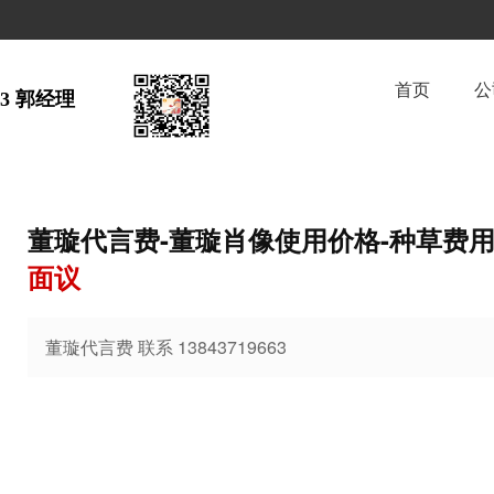
首页
公
63 郭经理  
董璇代言费-董璇肖像使用价格-种草费
面议
董璇代言费 联系 13843719663