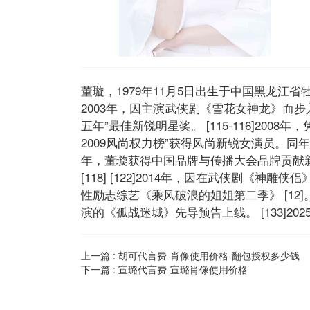
董璇，1979年11月5日出生于中国黑龙江省牡
2003年，因主演武侠剧《雪花女神龙》而步入
五年”最佳新锐明星奖。 [115-116]2008
2009风尚权力榜”获得风尚新锐女演员。同年
年，董璇获得中国品牌与传播大会品牌贡献新锐
[118] [122]2014年，因在武侠剧《神
性励志综艺《乘风破浪的姐姐第二季》 [12]。2
演的《孤战迷城》先导预告上线。 [133]202
上一篇 :
胡可代言费-肖像使用价格-翻包授权多少钱
下一篇 :
宣璐代言费-宣璐肖像使用价格