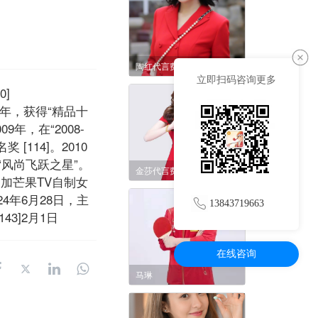
陶红代言费-出场费-经纪人-翻包授权价格
立即扫码咨询更多
0]
7年，获得“精品十
9年，在“2008-
114]。2010
“风尚飞跃之星”。
金莎代言费-金莎肖像价格-种草费用
，参加芒果TV自制女
24年6月28日，主
13843719663
43]2月1日
在线咨询
马琳