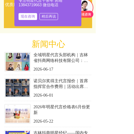
专注明星代言十余年 郭靖
优质服务！    
13843719663 微信电话
了解更多
现在咨询
稍后再说
新闻中心
全域明星代言头部机构｜吉林
省抖商网络科技有限公司：一
站式品效合一明星营销服务商
2026-06-17
诺贝尔奖得主代言报价｜首席
指挥官合作费用｜活动出席收
费标准
2026-06-01
2026年明星代言价格表6月份更
新
2026-05-22
吉林抖商明星经纪——国内专