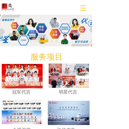
T
o
g
g
l
e
n
a
v
服务项目
i
g
a
t
i
o
冠军代言
明星代言
n