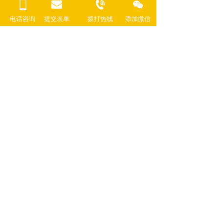
电话咨询
提交表单
拨打热线
添加微信  
刘涛代言费-出场费-翻包授权价格
佟丽娅代言费-出场费-翻包授权价格
马伊琍代言费-出场费-翻包授权价格
殷桃代言费-出场费-翻包授权价格
唐嫣代言费-出场费-翻包授权价格
杨幂代言费-出场费-翻包授权价格