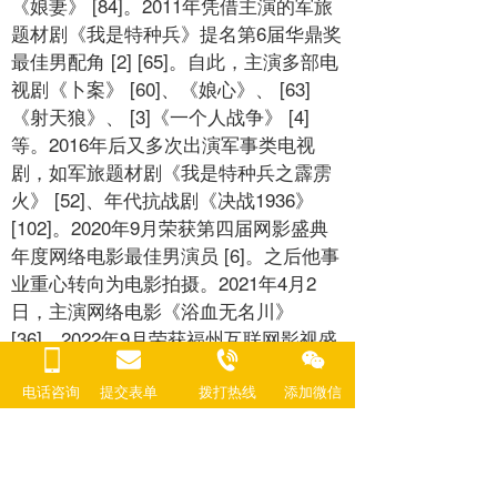
《娘妻》 [84]。2011年凭借主演的军旅
题材剧《我是特种兵》提名第6届华鼎奖
最佳男配角 [2] [65]。自此，主演多部电
视剧《卜案》 [60]、《娘心》、 [63]
《射天狼》、 [3]《一个人战争》 [4]
等。2016年后又多次出演军事类电视
剧，如军旅题材剧《我是特种兵之霹雳
火》 [52]、年代抗战剧《决战1936》
[102]。2020年9月荣获第四届网影盛典
年度网络电影最佳男演员 [6]。之后他事
业重心转向为电影拍摄。2021年4月2
日，主演网络电影《浴血无名川》
[36]。2022年9月荣获福州互联网影视盛
典最佳网络电影男演员。 [46]2022年到
2023年，拍摄了《战地：异种浩劫》、
电话咨询
提交表单
拨打热线
添加微信  
[45]《苍狼之绝命行动》、 [47]《浴血无
名·奔袭》等电影。 [49]2024年6月10
日，参加《与人民同行——文艺志愿服