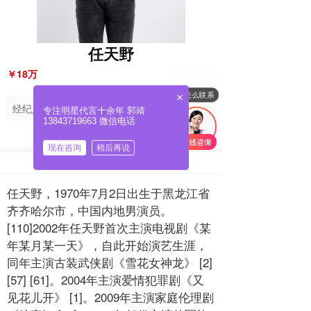
任天野
￥18万
冠军代言
怎么联系
×
经纪人 郭靖
13843719663
专注明星代言十余年 郭靖
13843719663 微信电话
现在咨询
稍后再说
任天野，1970年7月2日出生于黑龙江省
齐齐哈尔市，中国内地男演员。
[110]2002年任天野首次主演电视剧《某
年某月某一天》，自此开始演艺生涯，
同年主演古装武侠剧《雪花女神龙》 [2]
[57] [61]。2004年主演爱情犯罪剧《又
见花儿开》 [1]。2009年主演家庭伦理剧