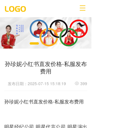
T
o
g
g
l
e
n
a
v
i
孙珍妮小红书直发价格-私服发布
g
费用
a
t
i
发布日期：2025-07-15 15:18:19
399
o
n
孙珍妮小红书直发价格-私服发布费用
明星经纪公司 明星代言公司 明星演出