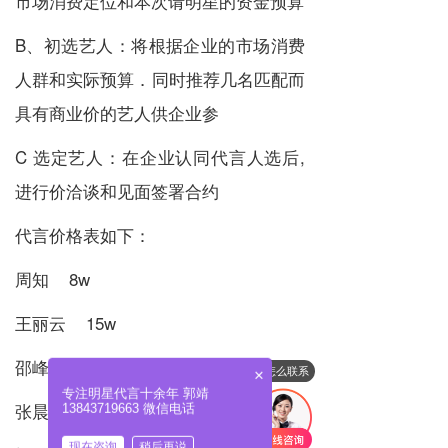
市场消费定位和本次请明星的资金预算
B、初选艺人：将根据企业的市场消费
人群和实际预算．同时推荐几名匹配而
具有商业价的艺人供企业参
C 选定艺人：在企业认同代言人选后,
进行价洽谈和见面签署合约
代言价格表如下：
周知 8w
王丽云 15w
邵峰 12w
怎么联系
×
专注明星代言十余年 郭靖
张晨光 25
13843719663 微信电话
现在咨询
稍后再说