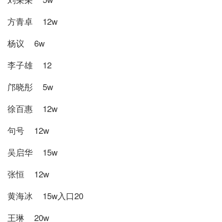
方青卓 12w
杨议 6w
李子雄 12
邝晓彤 5w
徐百惠 12w
句号 12w
吴启华 15w
张恒 12w
黄海冰 15w入口20
王琳 20w