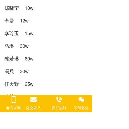
郑晓宁 10w
李曼 12w
李玲玉 15w
马琳 30w
陈若琳 60w
冯兵 30w
任天野 25w
孙茜 25w
孙维民 20w
电话咨询
提交表单
拨打热线
添加微信  
常荣 10w