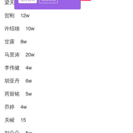
梁天 6w
贺刚 12w
许绍雄 10w
甘露 8w
马景涛 20w
李伟健 4w
胡亚丹 6w
芮留铭 5w
乔婷 4w
关崚 15
刘朵朵 5w