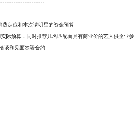
--------------------
消费定位和本次请明星的资金预算
和实际预算．同时推荐几名匹配而具有商业价的艺人供企业参
价洽谈和见面签署合约