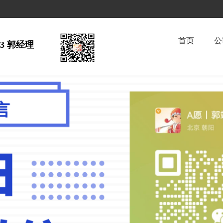
首页
公
63 郭经理  