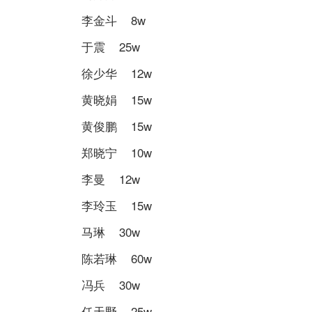
李金斗 8w
于震 25w
徐少华 12w
黄晓娟 15w
黄俊鹏 15w
郑晓宁 10w
李曼 12w
李玲玉 15w
马琳 30w
陈若琳 60w
冯兵 30w
任天野 25w