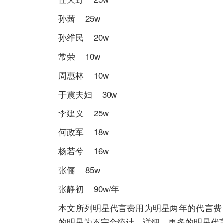
孙茜 25w
孙维民 20w
常荣 10w
周惠林 10w
于震夫妇 30w
李建义 25w
何政军 18w
杨若兮 16w
张俪 85w
张静初 90w/年
本文所列明星代言费用为明星两年的代言费
的明星为不完全统计，详细、更多的明星代