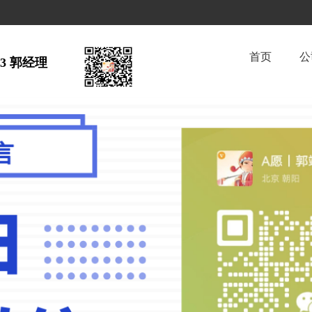
首页
公
63 郭经理  