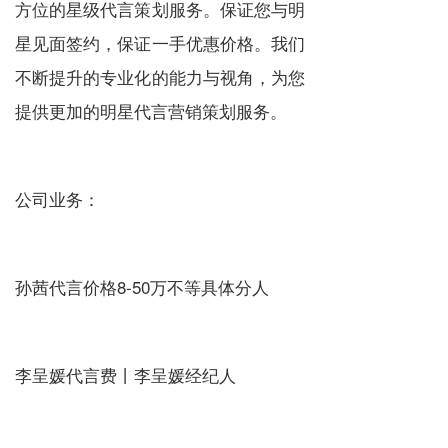
方位的星级代言策划服务。保证您与明
星见面签约，保证一手优惠价格。我们
不断提升的专业化的能力与视角，为您
提供更加的明星代言营销策划服务。
公司业务：
孙茜代言价格8-50万不等具体分人
李呈媛代言费丨李呈媛经纪人