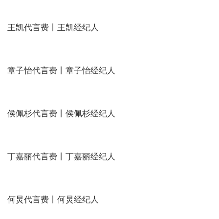
王凯代言费丨王凯经纪人
章子怡代言费丨章子怡经纪人
侯佩杉代言费丨侯佩杉经纪人
丁嘉丽代言费丨丁嘉丽经纪人
何炅代言费丨何炅经纪人