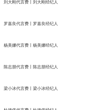
刘大刚代言费丨刘大刚经纪人
罗嘉良代言费丨罗嘉良经纪人
杨美娜代言费丨杨美娜经纪人
陈志朋代言费丨陈志朋经纪人
梁小冰代言费丨梁小冰经纪人
杜德伟代言费丨杜德伟经纪人