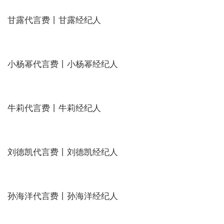
甘露代言费丨甘露经纪人
小杨幂代言费丨小杨幂经纪人
牛莉代言费丨牛莉经纪人
刘德凯代言费丨刘德凯经纪人
孙海洋代言费丨孙海洋经纪人