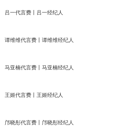
吕一代言费丨吕一经纪人
谭维维代言费丨谭维维经纪人
马亚楠代言费丨马亚楠经纪人
王姬代言费丨王姬经纪人
邝晓彤代言费丨邝晓彤经纪人