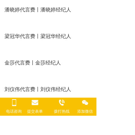
潘晓婷代言费丨潘晓婷经纪人
梁冠华代言费丨梁冠华经纪人
金莎代言费丨金莎经纪人
刘仪伟代言费丨刘仪伟经纪人
电话咨询
提交表单
拨打热线
添加微信  
陈龙代言费丨陈龙经纪人