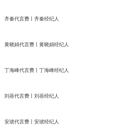
齐秦代言费丨齐秦经纪人
黄晓娟代言费丨黄晓娟经纪人
丁海峰代言费丨丁海峰经纪人
刘蓓代言费丨刘蓓经纪人
安琥代言费丨安琥经纪人