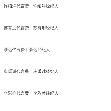
许绍洋代言费丨许绍洋经纪人
苏有朋代言费丨苏有朋经纪人
聂远代言费丨聂远经纪人
应禹诚代言费丨应禹诚经纪人
李彩桦代言费丨李彩桦经纪人