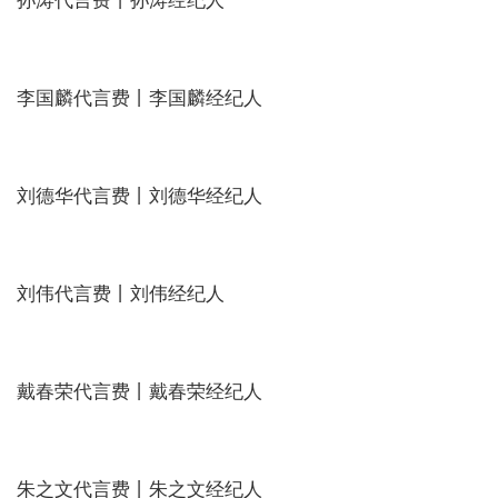
李国麟代言费丨李国麟经纪人
刘德华代言费丨刘德华经纪人
刘伟代言费丨刘伟经纪人
戴春荣代言费丨戴春荣经纪人
朱之文代言费丨朱之文经纪人