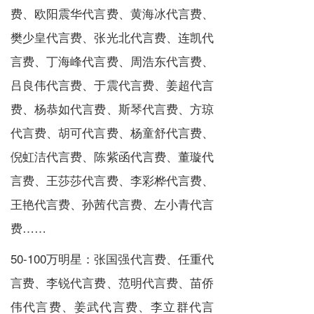
费、欧阳震华代言费、黄海冰代言费、
樊少皇代言费、张光北代言费、连凯代
言费、丁海峰代言费、周浩东代言费、
吕良伟代言费、于震代言费、姜超代言
费、杨恭如代言费、斯琴代言费、方琼
代言费、胡可代言费、杨童舒代言费、
倪虹洁代言费、陈紫函代言费、董璇代
言费、王莎莎代言费、李彩桦代言费、
王艳代言费、孙茜代言费、左小青代言
费……
50-100万明星：张国强代言费、任重代
言费、李锐代言费、范明代言费、苗侨
伟代言费、姜武代言费、李立群代言