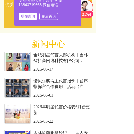
专注明星代言十余年 郭靖
优质服务！    
13843719663 微信电话
了解更多
现在咨询
稍后再说
新闻中心
全域明星代言头部机构｜吉林
省抖商网络科技有限公司：一
站式品效合一明星营销服务商
2026-06-17
诺贝尔奖得主代言报价｜首席
指挥官合作费用｜活动出席收
费标准
2026-06-01
2026年明星代言价格表6月份更
新
2026-05-22
吉林抖商明星经纪——国内专