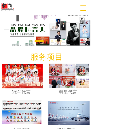
T
o
g
g
l
e
n
a
v
服务项目
i
g
a
t
i
o
冠军代言
明星代言
n