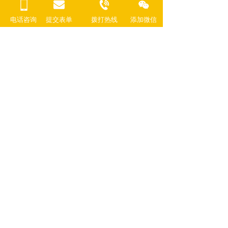
电话咨询
提交表单
拨打热线
添加微信  
刘涛代言费-出场费-翻包授权价格
佟丽娅代言费-出场费-翻包授权价格
马伊琍代言费-出场费-翻包授权价格
殷桃代言费-出场费-翻包授权价格
唐嫣代言费-出场费-翻包授权价格
杨幂代言费-出场费-翻包授权价格