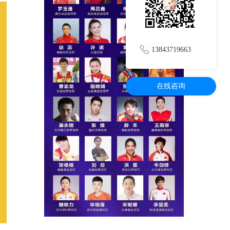
13843719663
在线咨询