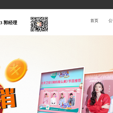
首页
公
63 郭经理  